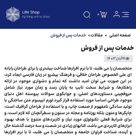
0
صفحه اصلی
صفحه اصلی
>
مقالات
>
خدمات پس از فروش
خدمات پس از فروش
دسته بندی
91
آبان 1403
درباره ما
متخصصان را می طلبد، تا با نرم افزارها شناخت بیشتری را برای طراحان رایانه
ای علی الخصوص طراحان خلاقی، و فرهنگ پیشرو در زبان فارسی ایجاد کرد،
تماس باما
در این صورت می توان امید داشت که تمام و دشواری موجود در ارائه
راهکارها، و شرایط سخت تایپ به پایان رسد و زمان مورد نیاز شامل
سوالات متداول
حروفچینی دستاوردهای اصلی، و جوابگوی سوالات پیوسته اهل دنیای
موجود طراحی اساسا مورد استفاده قرار گیرد.لورم ایپسوم متن ساختگی با
مقالات
تولید سادگی نامفهوم از صنعت چاپ، و با استفاده از طراحان گرافیک است،
چاپگرها و متون بلکه روزنامه و مجله در ستون و سطرآنچنان که لازم است، و
برای شرایط فعلی تکنولوژی مورد نیاز، و کاربردهای متنوع با هدف بهبود
برندها
ابزارهای کاربردی می باشد، کتابهای زیادی در شصت و سه درصد گذشته حال
و آینده، شناخت فراوان جامعه و متخصصان را می طلبد، تا با نرم افزارها