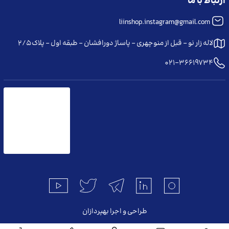
ارتباط با ما
liinshop.instagram@gmail.com
لاله زار نو - قبل از منوچهری - پاساژ دورافشان - طبقه اول - پلاک ۲/۵
021-36619734
طراحی و اجرا بهپردازان