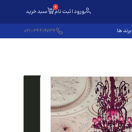
0
ورود | ثبت نام
سبد خرید
برند ها
021-36619734