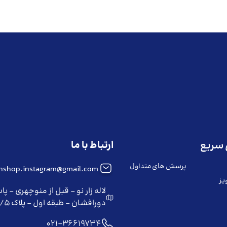
ارتباط با ما
سریع
پرسش های متداول
iinshop.instagram@gmail.com
یز
لاله زار نو - قبل از منوچهری - پا
دورافشان - طبقه اول - پلاک ۲/۵
021-36619734