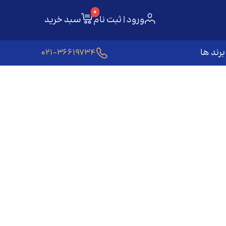
0
ورود | ثبت نام
سبد خرید
برند ها
021-36619734