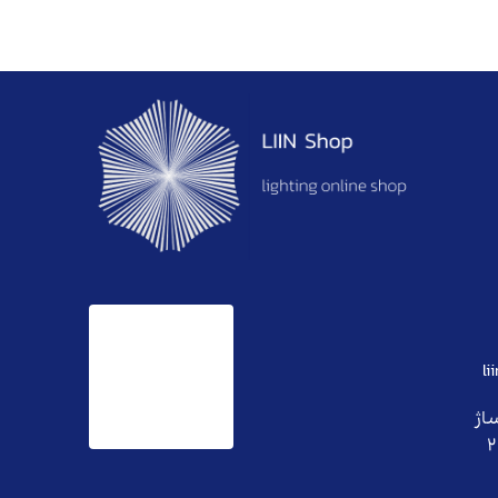
l
ساژ