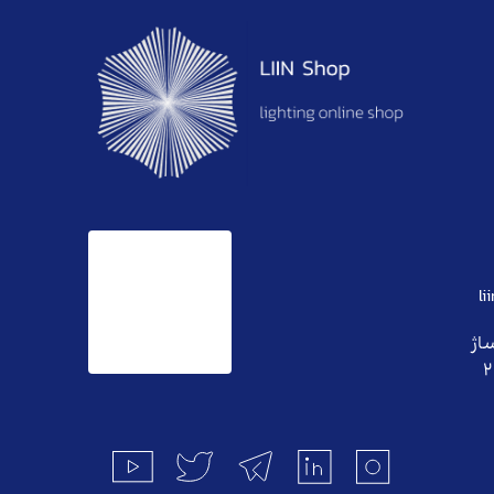
l
ساژ