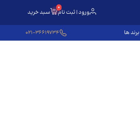
0
ورود | ثبت نام
سبد خرید
برند ها
021-36619734