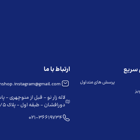
ارتباط با ما
سریع
پرسش های متداول
iinshop.instagram@gmail.com
یز
لاله زار نو - قبل از منوچهری - پا
دورافشان - طبقه اول - پلاک ۲/۵
021-36619734