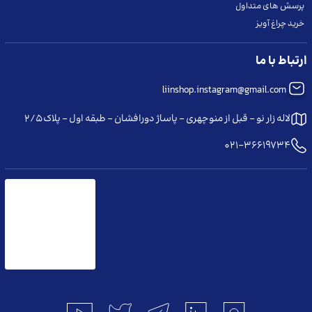
پرسش های متداول
خرید چراغ آویز
ما را در شبکه های اجتماعی دنبال کنید
ارتباط با ما
liinshop.instagram@gmail.com
لاله زار نو - قبل از منوچهری - پاساژ دورافشان - طبقه اول - پلاک ۲/۵
021-36619734