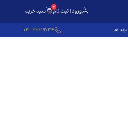
0
ورود | ثبت نام
سبد خرید
برند ها
021-36619734