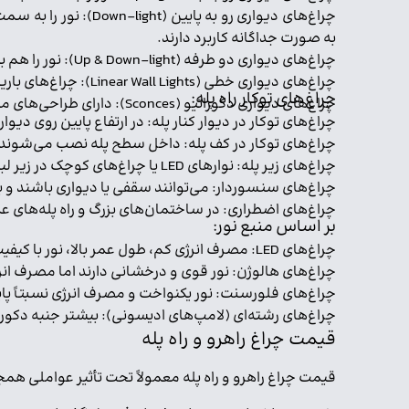
چراغ‌های دیواری رو 
به صورت جداگانه کاربرد دارند.
چراغ‌های دیواری دو طرفه (Up & Down-light): نور را هم به سمت بالا و هم به سمت پایین می‌تابانند و جلوه‌ای زیبا و متعادل ایجاد می‌کنند.
چراغ‌های دیواری خطی (Linear Wall Lights): چراغ‌های باریک و کشیده‌ای هستند که نور یکنواختی را در طول دیوار پخش می‌کنند.
چراغ‌های توکار راه پله:
چراغ‌های دیواری دکوراتیو (Sconces): دارای طراحی‌های متنوع و تزئینی هستند و علاوه بر روشنایی، به زیبایی فضا می‌افزایند.
چراغ‌های توکار در دیوار کنار پله: در ارتفاع پایین روی دیوا
چراغ‌های توکار در کف پله: داخل سطح پله نصب می‌شوند و ن
چراغ‌های زیر پله: نوارهای LED یا چراغ‌های کوچک در زیر لبه هر پله نصب می‌شوند و نور ملایم و یکنواختی را برای دیدن پله‌ها فراهم می‌کنند.
چراغ‌های سنسوردار: می‌توانند سقفی یا دیواری باشند 
چراغ‌های اضطراری: در ساختمان‌های بزرگ و راه پله‌های 
بر اساس منبع نور:
چراغ‌های LED: مصرف انرژی کم، طول عمر بالا، نور با کیفیت و تنوع رنگی از مزایای آن‌هاست و امروزه بسیار پرکاربرد هستند.
چراغ‌های هالوژن: نور قوی و درخشانی دارند اما مصرف انرژی
چراغ‌های فلورسنت: نور یکنواخت و مصرف انرژی نسبتاً پای
چراغ‌های رشته‌ای (لامپ‌های ادیسونی): بیشتر جنبه دکورات
قیمت چراغ راهرو و راه پله
قیمت چراغ راهرو و راه پله معمولاً تحت تأثیر عواملی ه