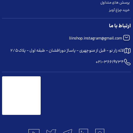
پرسش های متداول
خرید چراغ آویز
ما را در شبکه های اجتماعی دنبال کنید
ارتباط با ما
liinshop.instagram@gmail.com
لاله زار نو - قبل از منوچهری - پاساژ دورافشان - طبقه اول - پلاک ۲/۵
021-36619734