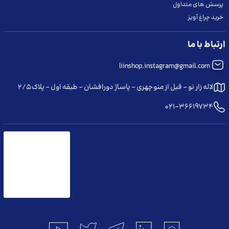
پرسش های متداول
خرید چراغ آویز
ما را در شبکه های اجتماعی دنبال کنید
ارتباط با ما
liinshop.instagram@gmail.com
لاله زار نو - قبل از منوچهری - پاساژ دورافشان - طبقه اول - پلاک ۲/۵
021-36619734