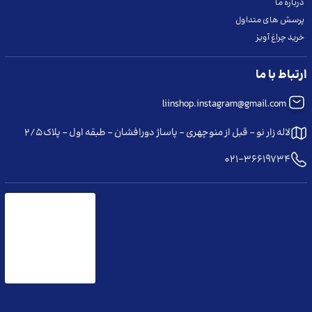
درباره ما
پرسش های متداول
خرید چراغ آویز
ارتباط با ما
liinshop.instagram@gmail.com
لاله زار نو - قبل از منوچهری - پاساژ دورافشان - طبقه اول - پلاک ۲/۵
021-36619734