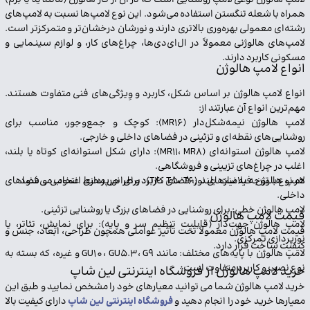
لامپ هالوژن نوعی لامپ روشنایی است که در آن از گاز هالوژن (مانند ید یا برم)
همراه با شعله تنگستن استفاده می‌شود. این نوع لامپ‌ها نسبت به لامپ‌های
رشته‌ای معمولی بهره‌وری بالاتری دارند و نورشان درخشان‌تر و متمرکزتر است.
لامپ‌های هالوژنی معمولاً در ال‌ای‌دی‌ها، چراغ‌های کار، و لوازم سینمایی و
ما را در شبکه های اجتماعی دنبال کنید
مسکونی کاربرد دارند.
انواع لامپ هالوژن
انواع لامپ هالوژن بر اساس شکل، کاربرد و وِیژگی‌های فنی متفاوت هستند.
مهم‌ترین انواع آن عبارتند از:
لامپ هالوژن نیمه‌شکل‌دار (MR16): کوچک و جمع‌وجور، مناسب برای
روشنایی‌های نقطه‌ای و تزئینی در فضاهای داخلی و خارجی.
لامپ هالوژن استوانه‌ای (MR11، MR8): دارای شکل استوانه‌ای کوتاه یا بلند،
اغلب در چراغ‌های تزیینی و فروشگاهی.
هر نوع با توجه به نیازهای نور، فضای کاربرد و طراحی محیط انتخاب می‌شود
لامپ هالوژن فیلامنت بلند (T4، T5، T6): برای نورپردازی عمومی و فضاهای
داخلی.
لامپ هالوژن خطی: برای روشنایی در فضاهای بزرگ یا روشنایی تزئینی.
قیمت لامپ هالوژن
لامپ هالوژن جهت‌دار (قابلیت تنظیم سر و پایه): برای نمایش، تئاتر، یا
قیمت لامپ هالوژن معمولاً تحت تأثیر عواملی همچون طراحی، ابعاد، جنس و
نورپردازی تمرکزی.
کیفیت ساخت قرار دارد.
لامپ هالوژن با پایه‌های مختلف: مانند GU10، GU5.3، G9 و غیره، که بسته به
نوع نصب و کاربرد متفاوت است.
خرید لامپ هالوژن از فروشگاه اینترنتی لین شاپ
خرید لامپ هالوژن شما می توانید معیارهای خود را مشخص نمایید و طبق این
معیارها خرید خود را انجام دهید و
فروشگاه اینترنتی لین شاپ
دارای کیفیت بالا