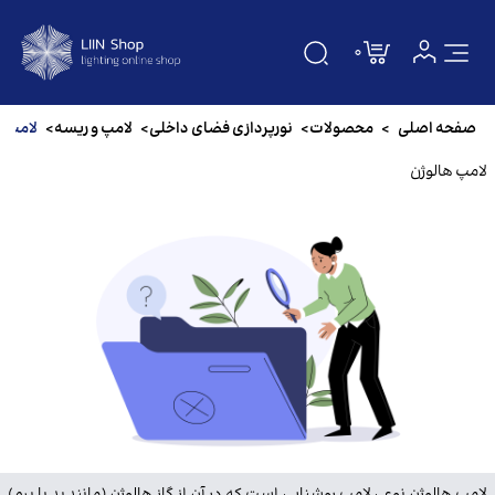
0
صفحه اصلی
صفحه اصلی
>
محصولات
>
نورپردازی فضای داخلی
>
لامپ و ریسه
>
لامپ ه
دسته بندی
لامپ هالوژن
درباره ما
تماس باما
سوالات متداول
مقالات
برندها