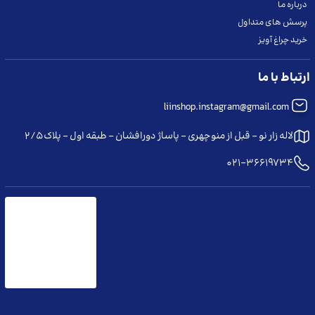
درباره ما
پرسش های متداول
خرید چراغ آویز
ارتباط با ما
liinshop.instagram@gmail.com
لاله زار نو - قبل از منوچهری - پاساژ دورافشان - طبقه اول - پلاک ۲/۵
021-36619734