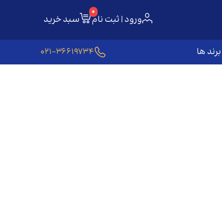
0
ورود | ثبت نام
سبد خرید
برند ها
021-36619734