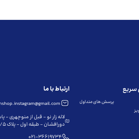
ارتباط با ما
سریع
پرسش های متداول
iinshop.instagram@gmail.com
یز
لاله زار نو - قبل از منوچهری - پا
دورافشان - طبقه اول - پلاک ۲/۵
021-36619734