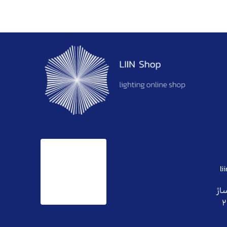
l
ساژ