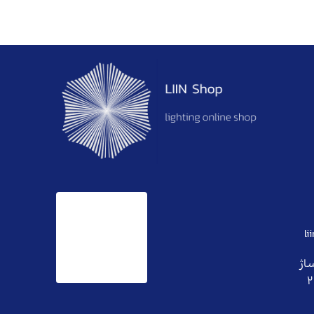
l
ساژ