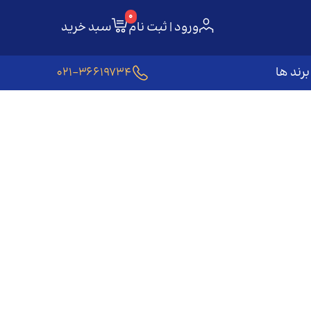
0
ورود | ثبت نام
سبد خرید
برند ها
021-36619734