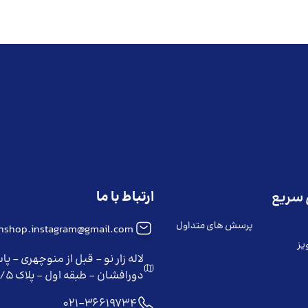
ارتباط با ما
سریع
پرسش های متداول
iinshop.instagram@gmail.com
یز
لاله زار نو - قبل از منوچهری - پا
دورافشان - طبقه اول - پلاک ۲/۵
021-36619734