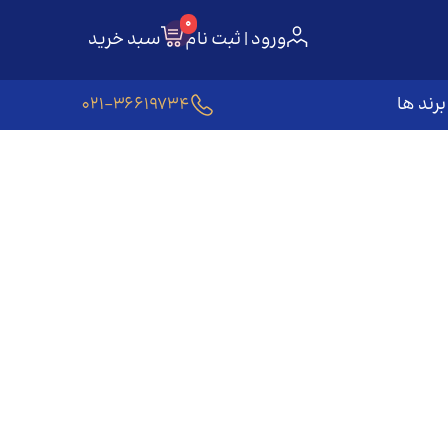
0
ورود | ثبت نام
سبد خرید
برند ها
021-36619734