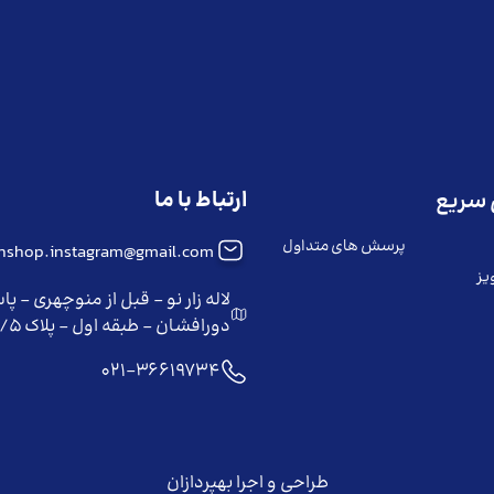
ارتباط با ما
سریع
پرسش های متداول
iinshop.instagram@gmail.com
یز
لاله زار نو - قبل از منوچهری - پا
دورافشان - طبقه اول - پلاک ۲/۵
021-36619734
طراحی و اجرا بهپردازان