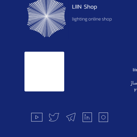
l
ساژ