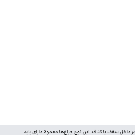
خل سقف یا کناف. این نوع چراغ‌ها معمولا دارای پایه