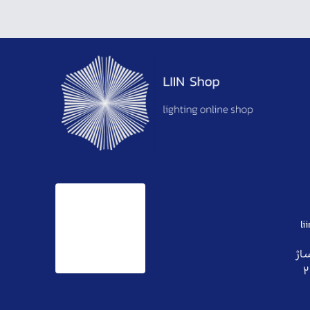
l
ساژ