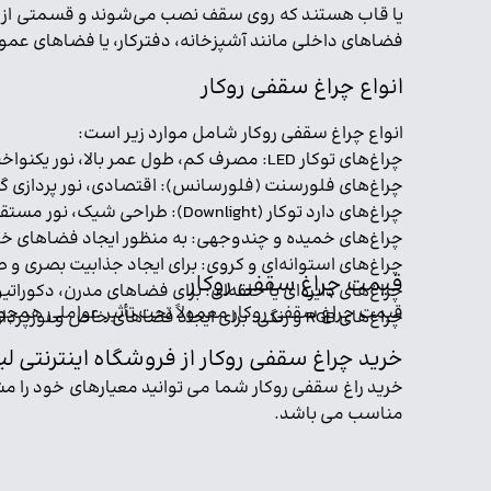
یا قاب هستند که روی سقف نصب می‌شوند و قسمتی از آن‌
فضاهای داخلی مانند آشپزخانه، دفترکار، یا فضاهای 
انواع چراغ سقفی روکار
انواع چراغ سقفی روکار شامل موارد زیر است:
چراغ‌های توکار LED: مصرف کم، طول عمر بالا، نور یکنواخت و مناسب برای فضاهای مختلف.
چراغ‌های فلورسنت (فلورسانس): اقتصادی، نور پردازی گس
چراغ‌های دارد توکار (Downlight): طراحی شیک، نور مستقیم، برای اتاق‌ها و سالن‌های پذیرایی.
چراغ‌های خمیده و چندوجهی: به منظور ایجاد فضاهای خا
چراغ‌های استوانه‌ای و کروی: برای ایجاد جذابیت بصری و 
قیمت چراغ سقفی روکار
چراغ‌های دایره‌ای یا حلقه‌ای: برای فضاهای مدرن، دکوراتیو 
قیمت چراغ سقفی روکار معمولاً تحت تأثیر عواملی همچو
چراغ‌های RGB و رنگی: برای ایجاد فضاهای خاص و نورپردازی‌های هنری و دکوراتیو.
خرید چراغ سقفی روکار از فروشگاه اینترنتی 
خرید راغ سقفی روکار شما می توانید معیارهای خود را م
مناسب می باشد.