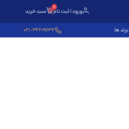
0
ورود | ثبت نام
سبد خرید
برند ها
021-36619734