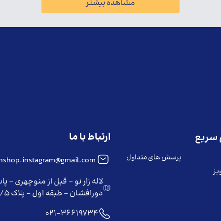
مشاهده بیشتر
ارتباط با ما
سریع
پرسش های متداول
iinshop.instagram@gmail.com
یز
لاله زار نو - قبل از منوچهری - پا
دورافشان - طبقه اول - پلاک ۲/۵
021-36619734